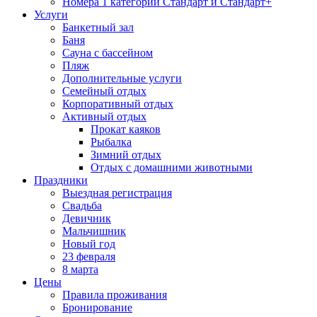
Номера 1 категории Стандарт и Стандарт+
Услуги
Банкетный зал
Баня
Сауна с бассейном
Пляж
Дополнительные услуги
Семейный отдых
Корпоративный отдых
Активный отдых
Прокат каяков
Рыбалка
Зимний отдых
Отдых с домашними животными
Праздники
Выездная регистрация
Свадьба
Девичник
Мальчишник
Новый год
23 февраля
8 марта
Цены
Правила проживания
Бронирование