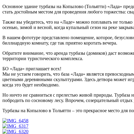
Основное здание турбазы на Копылово (Тольятти) «Лада» пред
стать достойным местом для проведения любого торжества: свад
Также вы убедитесь, что на «Ладе» можно поплавать не только
осенью, зимой и весной, когда купальный сезон на реке закрыва
В нашем фототуре представлено помещение, которое, безуслов
биллиардную комнату, где так приятно коротать вечера.
Обратите внимание, что аренда турбазы (домиков) даст возмож
территории туристического комплекса.
БО «Лада» приглашает всех!
Мы не устаем говорить, что база «Лада» является превосходным
цветными деревянными скульптурами. Здесь детвора может игр
когда это будет необходимо.
Но ничто не сравниться с прелестью живой природы. Турбаза
побродить по сосновому лесу. Впрочем, созерцательный отдых
Турбазы на Копылово в Тольятти – это прекрасное место для 