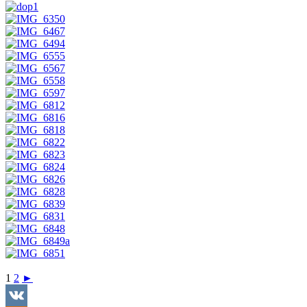
1
2
►