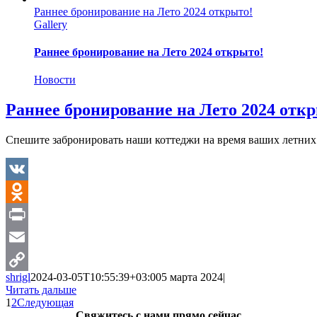
Раннее бронирование на Лето 2024 открыто!
Gallery
Раннее бронирование на Лето 2024 открыто!
Новости
Раннее бронирование на Лето 2024 отк
Спешите забронировать наши коттеджи на время ваших летних 
VK
Odnoklassniki
Print
Email
shrigl
2024-03-05T10:55:39+03:00
5 марта 2024
|
Copy
Читать дальше
1
2
Следующая
Link
Свяжитесь c нами прямо сейчас