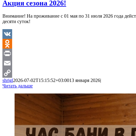
Акция сезона 2026!
Внимание! На проживание с 01 мая по 31 июля 2026 года дейс
десяти суток!
VK
Odnoklassniki
Print
Email
shrigl
2026-07-02T15:15:52+03:00
13 января 2026
|
Copy
Читать дальше
Link